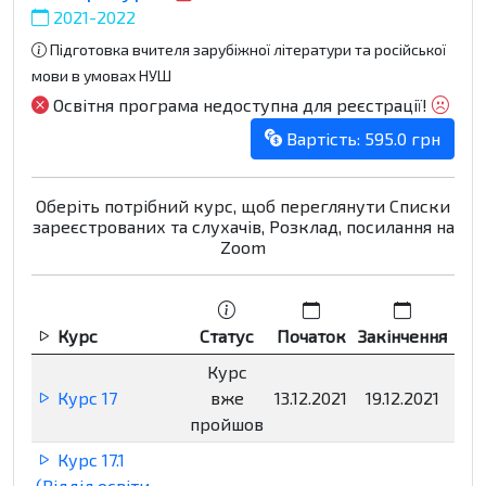
2021-2022
Підготовка вчителя зарубіжної літератури та російської
мови в умовах НУШ
Освітня програма недоступна для реєстрації!
Вартість: 595.0 грн
Оберіть потрібний курс, щоб переглянути Списки
зареєстрованих та слухачів, Розклад, посилання на
Zoom
Курс
Статус
Початок
Закінчення
Р
Курс
Курс 17
вже
13.12.2021
19.12.2021
Нед
пройшов
Курс 17.1
(Відділ освіти,