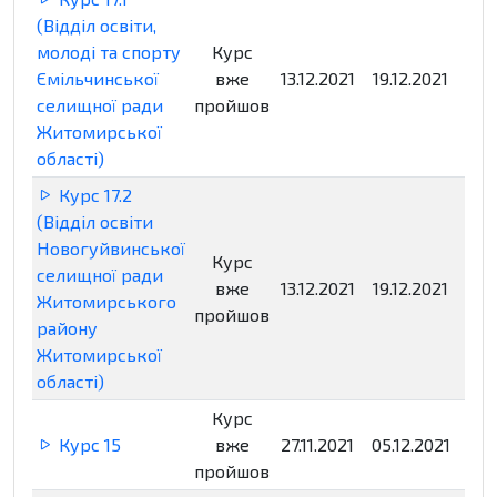
(Відділ освіти,
молоді та спорту
Курс
Ємільчинської
вже
13.12.2021
19.12.2021
Нед
селищної ради
пройшов
Житомирської
області)
Курс 17.2
(Відділ освіти
Новогуйвинської
Курс
селищної ради
вже
13.12.2021
19.12.2021
Нед
Житомирського
пройшов
району
Житомирської
області)
Курс
Курс 15
вже
27.11.2021
05.12.2021
Нед
пройшов