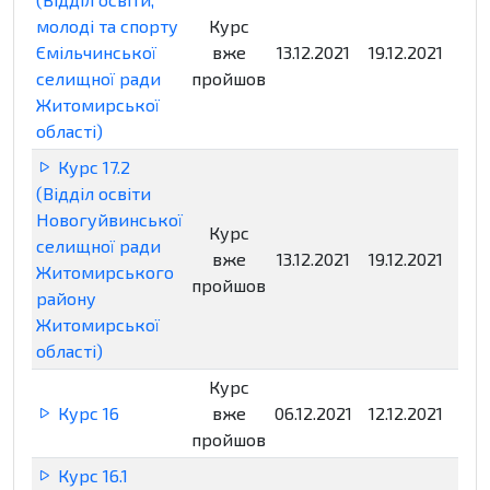
молоді та спорту
Курс
Ємільчинської
вже
13.12.2021
19.12.2021
Нед
селищної ради
пройшов
Житомирської
області)
Курс 17.2
(Відділ освіти
Новогуйвинської
Курс
селищної ради
вже
13.12.2021
19.12.2021
Нед
Житомирського
пройшов
району
Житомирської
області)
Курс
Курс 16
вже
06.12.2021
12.12.2021
Нед
пройшов
Курс 16.1