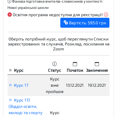
Фахова підготовка вчителів-словесників у контексті
Нової української школи
Освітня програма недоступна для реєстрації!
Вартість: 595.0 грн
Оберіть потрібний курс, щоб переглянути Списки
зареєстрованих та слухачів, Розклад, посилання на
Zoom
Курс
Статус
Початок
Закінчення
Р
Курс
Курс 17
вже
13.12.2021
19.12.2021
Нед
пройшов
Курс 17.1
(Відділ освіти,
молоді та спорту
Курс