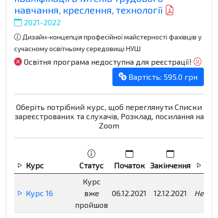
навчання, креслення, технології
2021-2022
Дизайн-концепція професійної майстерності фахівців у
сучасному освітньому середовищі НУШ
Освітня програма недоступна для реєстрації!
Вартість: 595.0 грн
Оберіть потрібний курс, щоб переглянути Списки
зареєстрованих та слухачів, Розклад, посилання на
Zoom
Курс
Статус
Початок
Закінчення
Реє
Курс
Курс 16
вже
06.12.2021
12.12.2021
Недос
пройшов