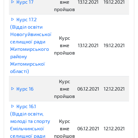
Курс 17
вже
13.12.2021
19.12.2021
Нед
пройшов
Курс 17.2
(Відділ освіти
Новогуйвинської
Курс
селищної ради
вже
13.12.2021
19.12.2021
Нед
Житомирського
пройшов
району
Житомирської
області)
Курс
Курс 16
вже
06.12.2021
12.12.2021
Нед
пройшов
Курс 16.1
(Відділ освіти,
молоді та спорту
Курс
Ємільчинської
вже
06.12.2021
12.12.2021
Нед
селищної ради
пройшов