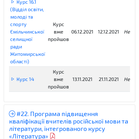
Курс 16.1
(Відділ освіти,
молоді та
спорту
Курс
Ємільчинської
вже
06.12.2021
12.12.2021
Недос
селищної
пройшов
ради
Житомирської
області)
Курс
Курс 14
вже
13.11.2021
21.11.2021
Недос
пройшов
#22. Програма підвищення
кваліфікації вчителів російської мови та
літератури, інтегрованого курсу
«Література»