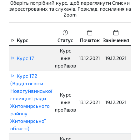
Оберіть потрібний курс, щоб переглянути Списки
зареєстрованих та слухачів, Розклад, посилання на
Zoom
Курс
Статус
Початок
Закінчення
Р
Курс
Курс 17
вже
13.12.2021
19.12.2021
Нед
пройшов
Курс 17.2
(Відділ освіти
Новогуйвинської
Курс
селищної ради
вже
13.12.2021
19.12.2021
Нед
Житомирського
пройшов
району
Житомирської
області)
Курс