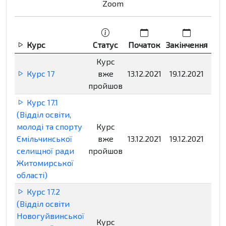
Zoom
Курс
Статус
Початок
Закінчення
Р
Курс
Курс 17
вже
13.12.2021
19.12.2021
Нед
пройшов
Курс 17.1
(Відділ освіти,
молоді та спорту
Курс
Ємільчинської
вже
13.12.2021
19.12.2021
Нед
селищної ради
пройшов
Житомирської
області)
Курс 17.2
(Відділ освіти
Новогуйвинської
Курс