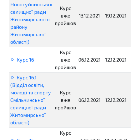
Новогуйвинської
Курс
селищної ради
вже
13.12.2021
19.12.2021
Нед
Житомирського
пройшов
району
Житомирської
області)
Курс
Курс 16
вже
06.12.2021
12.12.2021
Нед
пройшов
Курс 16.1
(Відділ освіти,
молоді та спорту
Курс
Ємільчинської
вже
06.12.2021
12.12.2021
Нед
селищної ради
пройшов
Житомирської
області)
Курс