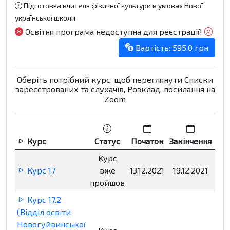
Підготовка вчителя фізичної культури в умовах Нової
української школи
Освітня програма недоступна для реєстрації!
Вартість: 595.0 грн
Оберіть потрібний курс, щоб переглянути Списки
зареєстрованих та слухачів, Розклад, посилання на
Zoom
Курс
Статус
Початок
Закінчення
Р
Курс
Курс 17
вже
13.12.2021
19.12.2021
Нед
пройшов
Курс 17.2
(Відділ освіти
Новогуйвинської