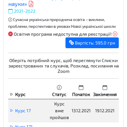
науки»
2021-2022
Сучасна українська природнича освіта – виклики,
проблеми, перспективи в умовах Нової української школи
Освітня програма недоступна для реєстрації!
Вартість: 595.0 грн
Оберіть потрібний курс, щоб переглянути Списки
зареєстрованих та слухачів, Розклад, посилання на
Zoom
Курс
Статус
Початок
Закінчення
Р
Курс
Курс 17
вже
13.12.2021
19.12.2021
Нед
пройшов
Курс 17.1