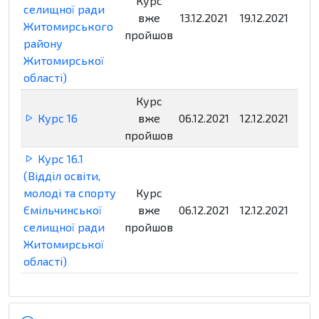
Курс
селищної ради
вже
13.12.2021
19.12.2021
Нед
Житомирського
пройшов
району
Житомирської
області)
Курс
Курс 16
вже
06.12.2021
12.12.2021
Нед
пройшов
Курс 16.1
(Відділ освіти,
молоді та спорту
Курс
Ємільчинської
вже
06.12.2021
12.12.2021
Нед
селищної ради
пройшов
Житомирської
області)