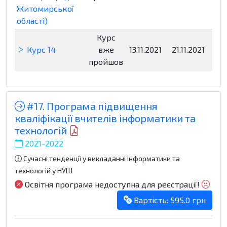
Житомирської
області)
Курс
Курс 14
вже
13.11.2021
21.11.2021
Нед
пройшов
#17. Програма підвищення
кваліфікації вчителів інформатики та
технологій
2021-2022
Сучасні тенденції у викладанні інформатики та
технологій у НУШ
Освітня програма недоступна для реєстрації!
Вартість: 595.0 грн