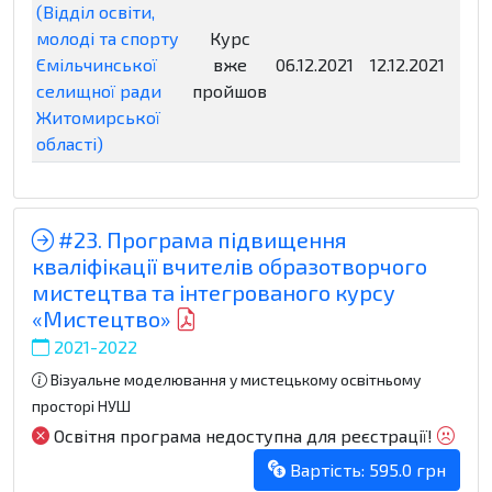
(Відділ освіти,
молоді та спорту
Курс
Ємільчинської
вже
06.12.2021
12.12.2021
Нед
селищної ради
пройшов
Житомирської
області)
#23. Програма підвищення
кваліфікації вчителів образотворчого
мистецтва та інтегрованого курсу
«Мистецтво»
2021-2022
Візуальне моделювання у мистецькому освітньому
просторі НУШ
Освітня програма недоступна для реєстрації!
Вартість: 595.0 грн