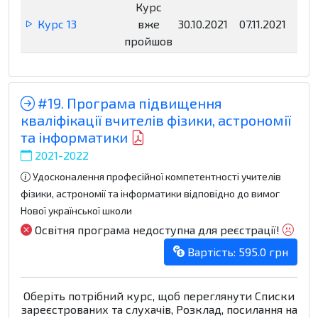
Курс
Курс 13
вже
30.10.2021
07.11.2021
Нед
пройшов
#19. Програма підвищення
кваліфікації вчителів фізики, астрономії
та інформатики
2021-2022
Удосконалення професійної компетентності учителів
фізики, астрономії та інформатики відповідно до вимог
Нової української школи
Освітня програма недоступна для реєстрації!
Вартість: 595.0 грн
Оберіть потрібний курс, щоб переглянути Списки
зареєстрованих та слухачів, Розклад, посилання на