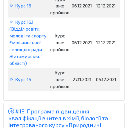
Курс 16
вже
06.12.2021
12.12.2021
Нед
пройшов
Курс 16.1
(Відділ освіти,
молоді та спорту
Курс
Ємільчинської
вже
06.12.2021
12.12.2021
Нед
селищної ради
пройшов
Житомирської
області)
Курс
Курс 15
вже
27.11.2021
05.12.2021
Нед
пройшов
#18. Програма підвищення
кваліфікації вчителів хімії, біології та
інтегрованого курсу «Природничі