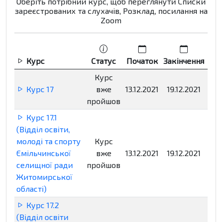
Оберіть потрібний курс, щоб переглянути Списки
зареєстрованих та слухачів, Розклад, посилання на
Zoom
Курс
Статус
Початок
Закінчення
Р
Курс
Курс 17
вже
13.12.2021
19.12.2021
Нед
пройшов
Курс 17.1
(Відділ освіти,
молоді та спорту
Курс
Ємільчинської
вже
13.12.2021
19.12.2021
Нед
селищної ради
пройшов
Житомирської
області)
Курс 17.2
(Відділ освіти