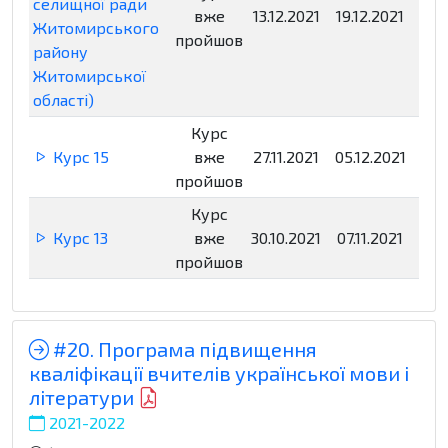
селищної ради
вже
13.12.2021
19.12.2021
Нед
Житомирського
пройшов
району
Житомирської
області)
Курс
Курс 15
вже
27.11.2021
05.12.2021
Нед
пройшов
Курс
Курс 13
вже
30.10.2021
07.11.2021
Нед
пройшов
#20. Програма підвищення
кваліфікації вчителів української мови і
літератури
2021-2022