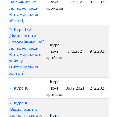
Ємільчинської
вже
13.12.2021
19.12.2021
Нед
селищної ради
пройшов
Житомирської
області)
Курс 17.2
(Відділ освіти
Новогуйвинської
Курс
селищної ради
вже
13.12.2021
19.12.2021
Нед
Житомирського
пройшов
району
Житомирської
області)
Курс
Курс 16
вже
06.12.2021
12.12.2021
Нед
пройшов
Курс 16.1
(Відділ освіти,
молоді та спорту
Курс