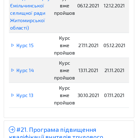
Ємільчинської
вже
06.12.2021
12.12.2021
Нед
селищної ради
пройшов
Житомирської
області)
Курс
Курс 15
вже
27.11.2021
05.12.2021
Нед
пройшов
Курс
Курс 14
вже
13.11.2021
21.11.2021
Нед
пройшов
Курс
Курс 13
вже
30.10.2021
07.11.2021
Нед
пройшов
#21. Програма підвищення
кваліфікації вчителів трудового