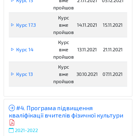
Курс 15
вже
27.11.2021
05.12.2021
Нед
пройшов
Курс
Курс 17.3
вже
14.11.2021
15.11.2021
Нед
пройшов
Курс
Курс 14
вже
13.11.2021
21.11.2021
Нед
пройшов
Курс
Курс 13
вже
30.10.2021
07.11.2021
Нед
пройшов
#4. Програма підвищення
кваліфікації вчителів фізичної культури
2021-2022