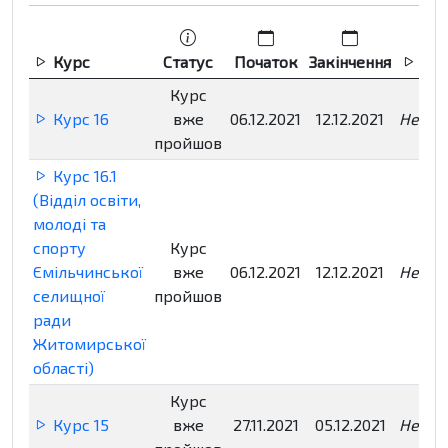
Курс
Статус
Початок
Закінчення
Реє
Курс
Курс 16
вже
06.12.2021
12.12.2021
Недос
пройшов
Курс 16.1
(Відділ освіти,
молоді та
спорту
Курс
Ємільчинської
вже
06.12.2021
12.12.2021
Недос
селищної
пройшов
ради
Житомирської
області)
Курс
Курс 15
вже
27.11.2021
05.12.2021
Недос