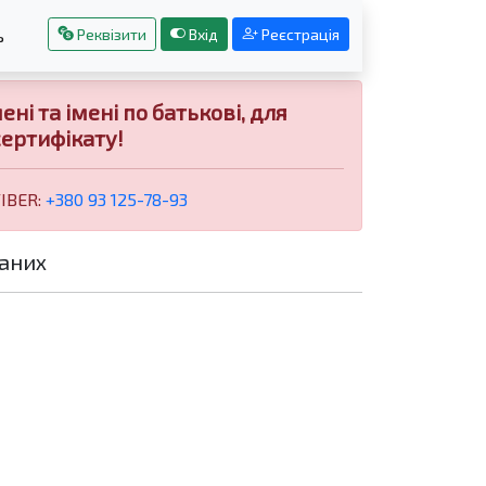
Реквізити
Вхід
Реєстрація
ь
і та імені по батькові, для
ертифікату!
VIBER:
+380 93 125-78-93
аних