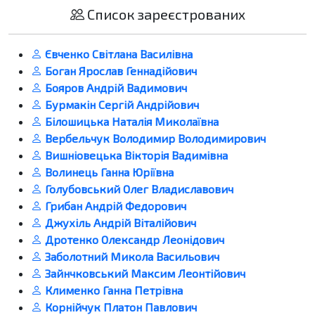
Список зареєстрованих
Євченко Світлана Василівна
Боган Ярослав Геннадійович
Бояров Андрій Вадимович
Бурмакін Сергій Андрійович
Білошицька Наталія Миколаївна
Вербельчук Володимир Володимирович
Вишніовецька Вікторія Вадимівна
Волинець Ганна Юріївна
Голубовський Олег Владиславович
Грибан Андрій Федорович
Джухіль Андрій Віталійович
Дротенко Олександр Леонідович
Заболотний Микола Васильович
Зайнчковський Максим Леонтійович
Клименко Ганна Петрівна
Корнійчук Платон Павлович