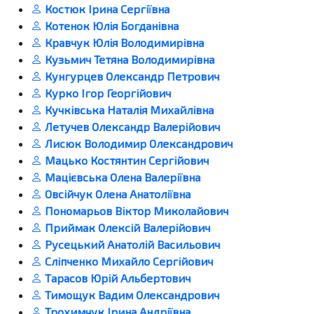
Костюк Ірина Сергіївна
Котенок Юлія Богданівна
Кравчук Юлія Володимирівна
Кузьмич Тетяна Володимирівна
Кунгурцев Олександр Петрович
Курко Ігор Георгійович
Кучківська Наталія Михайлівна
Летучев Олександр Валерійович
Лисюк Володимир Олександрович
Мацько Костянтин Сергійович
Мацієвська Олена Валеріївна
Овсійчук Олена Анатоліївна
Пономарьов Віктор Миколайович
Приймак Олексій Валерійович
Русецький Анатолій Васильович
Сліпченко Михайло Сергійович
Тарасов Юрій Альбертович
Тимощук Вадим Олександрович
Трохимчук Ірина Андріївна