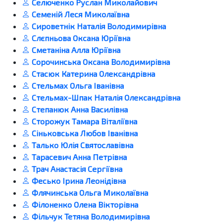
Селюченко Руслан Миколайович
Семеній Леся Миколаївна
Сироветнік Наталія Володимирівна
Слєпньова Оксана Юріївна
Сметаніна Алла Юріївна
Сорочинська Оксана Володимирівна
Стасюк Катерина Олександрівна
Стельмах Ольга Іванівна
Стельмах-Шпак Наталія Олександрівна
Степанюк Анна Василівна
Сторожук Тамара Віталіївна
Сіньковська Любов Іванівна
Талько Юлія Святославівна
Тарасевич Анна Петрівна
Трач Анастасія Сергіївна
Фесько Ірина Леонідівна
Флячинська Ольга Миколаївна
Філоненко Олена Вікторівна
Фільчук Тетяна Володимирівна