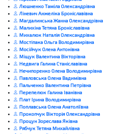
Люшненко Таміла Олександрівна
Ліневич Анжеліка Броніславівна
Магдалинська Жанна Олександрівна
Малихіна Тетяна Броніславівна
Михалюк Наталія Олександрівна
Мостіпака Ольга Володимирівна
Мосійчук Олена Антонівна
Міщук Валентина Вікторівна
Недвига Галина Станіславівна
Нечипоренко Олена Володимирівна
Павловська Олена Вадимівна
Пальченко Валентина Петрівна
Перепелюк Галина Іванівна
Плат Ірина Володимирівна
Поплавська Олена Анатоліївна
Прокопчук Вікторія Олександрівна
Процун Зореслава Яківна
Рябчук Тетяна Михайлівна