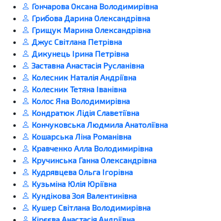
Гончарова Оксана Володимирівна
Грибова Дарина Олександрівна
Грищук Марина Олександрівна
Джус Світлана Петрівна
Дикунець Ірина Петрівна
Заставна Анастасія Русланівна
Колесник Наталія Андріївна
Колесник Тетяна Іванівна
Колос Яна Володимирівна
Кондратюк Лідія Славетіївна
Кончуковська Людмила Анатоліївна
Кошарська Ліна Романівна
Кравченко Алла Володимирівна
Кручинська Ганна Олександрівна
Кудрявцева Ольга Ігорівна
Кузьміна Юлія Юріївна
Кундікова Зоя Валентинівна
Кушер Світлана Володимирівна
Кірєєва Анастасія Андріївна