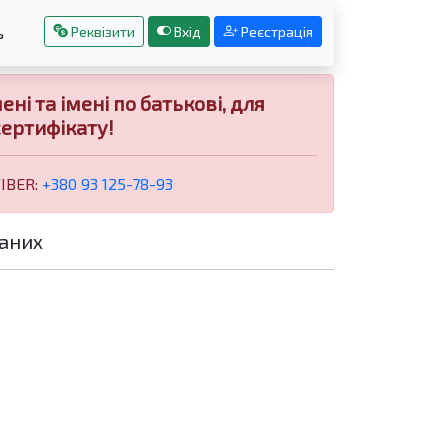
Реквізити
Вхід
Реєстрація
ь
і та імені по батькові, для
ертифікату!
VIBER:
+380 93 125-78-93
аних