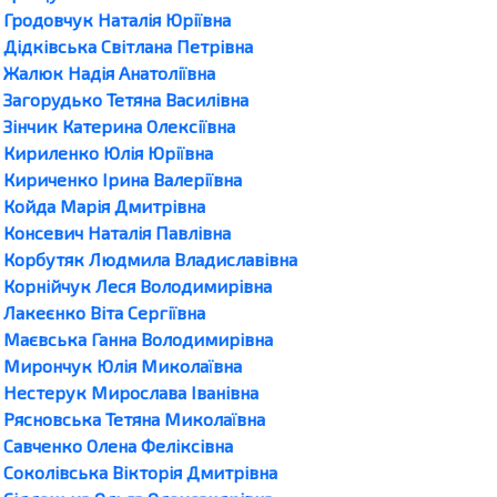
Гродовчук Наталія Юріївна
Дідківська Світлана Петрівна
Жалюк Надія Анатоліївна
Загорудько Тетяна Василівна
Зінчик Катерина Олексіївна
Кириленко Юлія Юріївна
Кириченко Ірина Валеріївна
Койда Марія Дмитрівна
Консевич Наталія Павлівна
Корбутяк Людмила Владиславівна
Корнійчук Леся Володимирівна
Лакеєнко Віта Сергіївна
Маєвська Ганна Володимирівна
Мирончук Юлія Миколаївна
Нестерук Мирослава Іванівна
Рясновська Тетяна Миколаївна
Савченко Олена Феліксівна
Соколівська Вікторія Дмитрівна