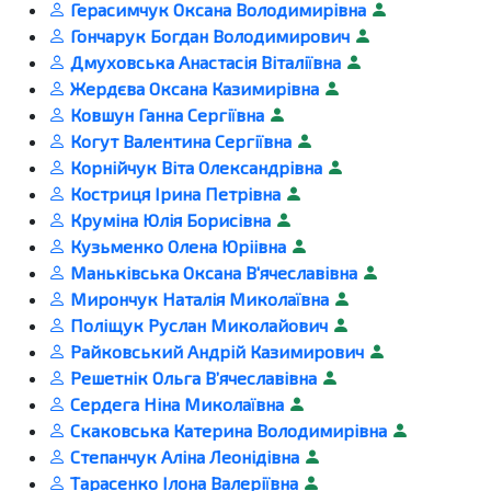
Герасимчук Оксана Володимирівна
Гончарук Богдан Володимирович
Дмуховська Анастасія Віталіївна
Жердєва Оксана Казимирівна
Ковшун Ганна Сергіївна
Когут Валентина Сергіївна
Корнійчук Віта Олександрівна
Костриця Ірина Петрівна
Круміна Юлія Борисівна
Кузьменко Олена Юріівна
Маньківська Оксана В'ячеславівна
Мирончук Наталія Миколаївна
Поліщук Руслан Миколайович
Райковський Андрій Казимирович
Решетнік Ольга Вʼячеславівна
Сердега Ніна Миколаївна
Скаковська Катерина Володимирівна
Степанчук Аліна Леонідівна
Тарасенко Ілона Валеріївна