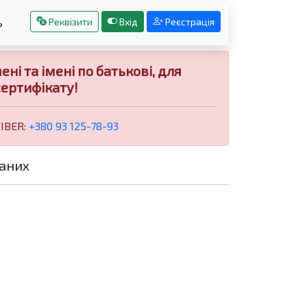
Реквізити
Вхід
Реєстрація
ь
і та імені по батькові, для
ертифікату!
VIBER:
+380 93 125-78-93
аних